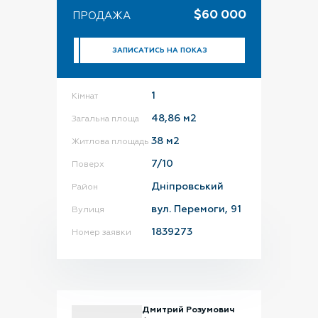
$60 000
ПРОДАЖА
ЗАПИСАТИСЬ НА ПОКАЗ
1
Кімнат
1-кімнатна, ЖК Central
48,86 м2
Загальна площа
38 м2
Житлова площадь
7/10
Поверх
Дніпровський
Район
вул. Перемоги, 91
Вулиця
Работает на API 2ГИС
Лицензионное соглашение
Доехать с 2ГИС
1839273
Номер заявки
Для корректной работы Raster JS API нужен ключ. Помощь:
api@2gis.ru
Дмитрий Розумович