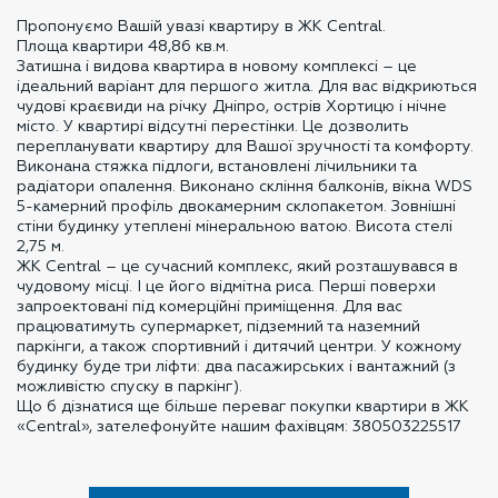
Пропонуємо Вашій увазі квартиру в ЖК Central.
Площа квартири 48,86 кв.м.
Затишна і видова квартира в новому комплексі – це
ідеальний варіант для першого житла. Для вас відкриються
чудові краєвиди на річку Дніпро, острів Хортицю і нічне
місто. У квартирі відсутні перестінки. Це дозволить
перепланувати квартиру для Вашої зручності та комфорту.
Виконана стяжка підлоги, встановлені лічильники та
радіатори опалення. Виконано скління балконів, вікна WDS
5-камерний профіль двокамерним склопакетом. Зовнішні
стіни будинку утеплені мінеральною ватою. Висота стелі
2,75 м.
ЖК Central – це сучасний комплекс, який розташувався в
чудовому місці. І це його відмітна риса. Перші поверхи
запроектовані під комерційні приміщення. Для вас
працюватимуть супермаркет, підземний та наземний
паркінги, а також спортивний і дитячий центри. У кожному
будинку буде три ліфти: два пасажирських і вантажний (з
можливістю спуску в паркінг).
Що б дізнатися ще більше переваг покупки квартири в ЖК
«Central», зателефонуйте нашим фахівцям: 380503225517