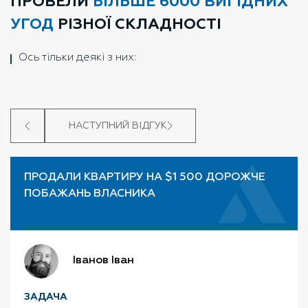
ПРОВЕЛИ
БІЛЬШЕ 6000 ВИГІДНИХ
УГОД
РІЗНОЇ СКЛАДНОСТІ
Ось тільки деякі з них:
НАСТУПНИЙ ВІДГУК
ПРОДАЛИ КВАРТИРУ НА $1 500 ДОРОЖЧЕ
ПОБАЖАНЬ ВЛАСНИКА
Іванов Іван
Іванов Іван
Іван Іванов
Іванов Іван
Іван Іванов
Іван Іванов
ЗАДАЧА
ЗАДАЧА
ЗАДАЧА
ЗАДАЧА
ЗАДАЧА
ЗАДАЧА