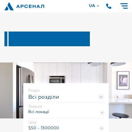
UA
RU
Роздiл
Всi роздiли
Локацiя
Всi локацiї
Цiна
$
50
-
1300000