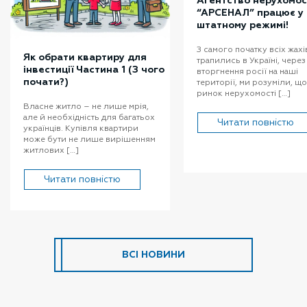
Агентство нерухомос
“АРСЕНАЛ” працює у
штатному режимі!
З самого початку всіх жахів
Як обрати квартиру для
трапились в Україні, через
інвестиції Частина 1 (З чого
вторгнення росії на наші
почати?)
території, ми розуміли, що
ринок нерухомості […]
Власне житло – не лише мрія,
але й необхідність для багатьох
Читати повністю
українців. Купівля квартири
може бути не лише вирішенням
житлових […]
Читати повністю
ВСІ НОВИНИ