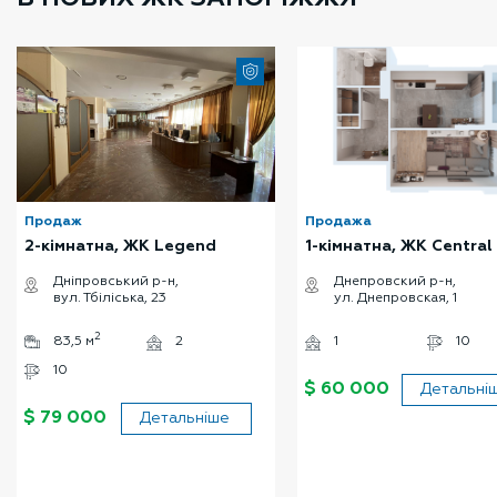
УСІ ПРОПОЗИЦІЇ
Продаж
Продажа
2-кімнатна, ЖК Legend
1-кімнатна, ЖК Central
Дніпровський р-н,
Днепровский р-н,
вул. Тбіліська, 23
ул. Днепровская, 1
2
83,5 м
2
1
10
10
$ 60 000
Детальні
$ 79 000
Детальніше