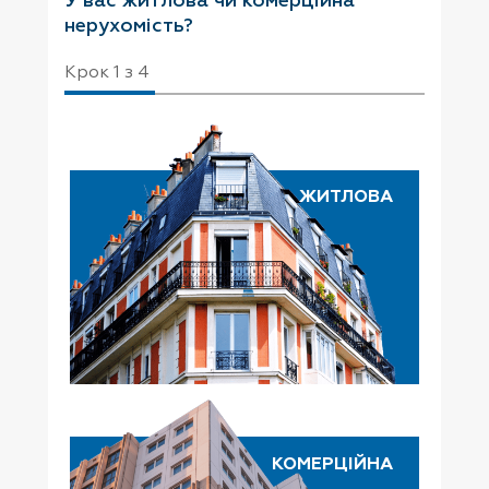
У вас житлова чи комерційна
нерухомість?
Крок
1
з
4
ЖИТЛОВА
КОМЕРЦІЙНА