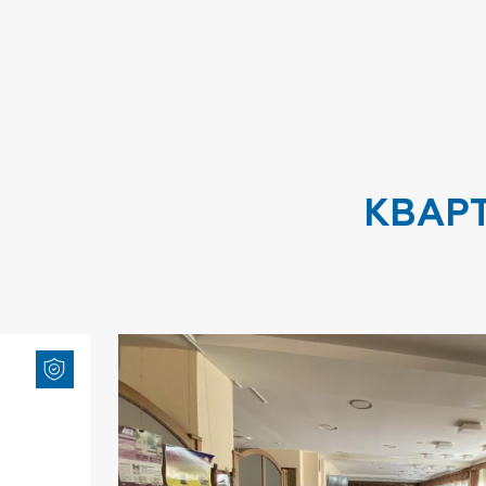
комфортабельний
двоповерховий таунхаус у
житловому комплексі
"Бородіно" з мансардою та
власним парком – ваш
ідеальний будинок!"
2
373 м
Два і більше
КВАР
150 000$