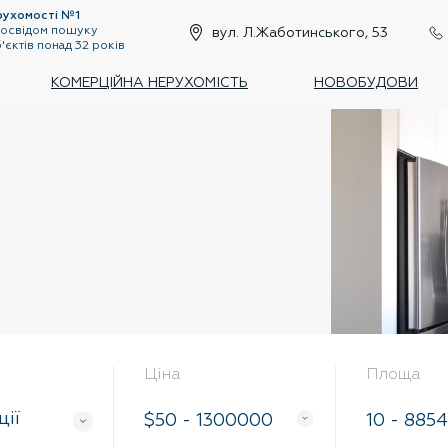
рухомості №1
 досвідом пошуку
вул. Л.Жаботинського, 53
б'єктів понад 32 років
КОМЕРЦІЙНА НЕРУХОМІСТЬ
НОВОБУДОВИ
Цiна
Площа
цiї
$
50
-
1300000
10
-
8854