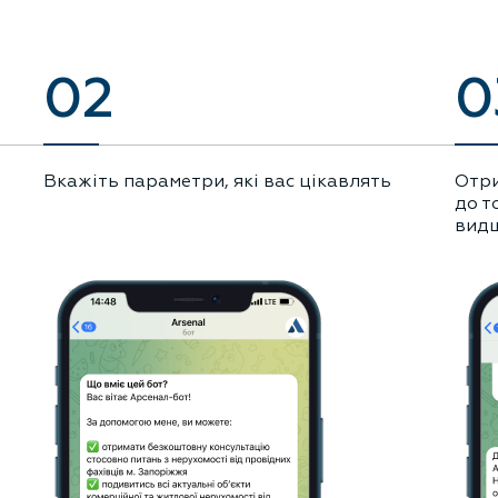
02
0
Вкажіть параметри, які вас цікавлять
Отри
до т
видш