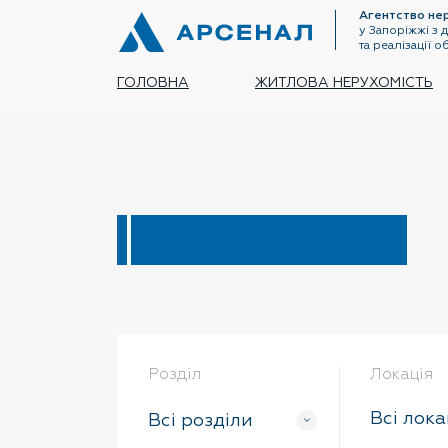
Агентство не
у Запоріжжі з
та реалізації о
ГОЛОВНА
ЖИТЛОВА НЕРУХОМІСТЬ
Роздiл
Локацiя
Всi лока
Всi роздiли