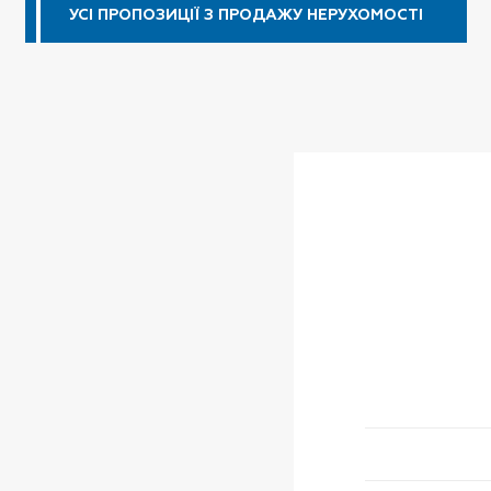
УСІ ПРОПОЗИЦІЇ
З ПРОДАЖУ НЕРУХОМОСТІ
УСІ ПРОПОЗИЦІЇ
УСІ ПРОПОЗИЦІЇ
Дніпровський
Дніпровські пороги