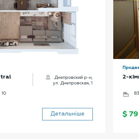
Прода
tral
2-кім
Днепровский р-н,
ул. Днепровская, 1
10
83
$ 7
Детальніше