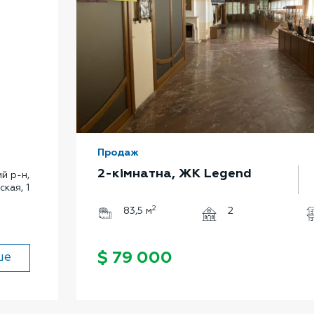
Продаж
2-кімнатна, ЖК Legend
й р-н,
кая, 1
2
83,5 м
2
$ 79 000
ше